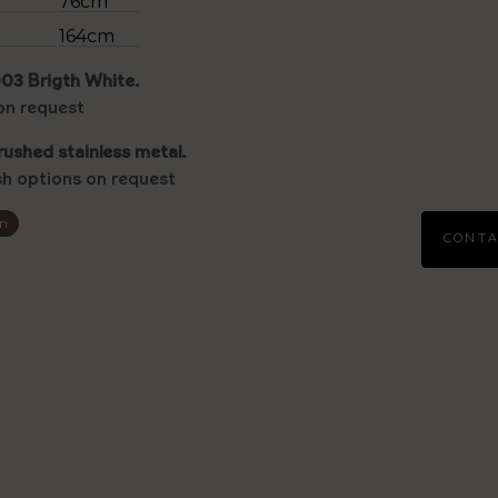
76cm
164cm
03 Brigth White.
on request
rushed stainless metal.
ish options on request
on
CONTA