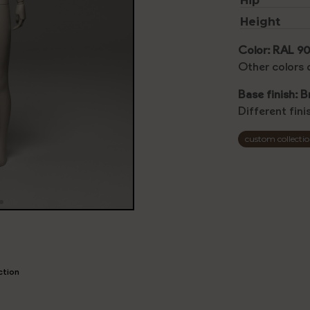
Hip
Height
Color: RAL 90
Other colors 
Base finish: B
Different fin
custom collecti
ction