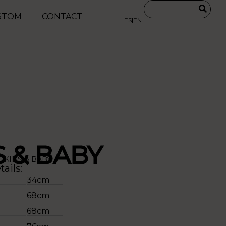
STOM
CONTACT
ES
|
EN
S & BABY
D
,
KIDS & BABY
ails:
34cm
68cm
68cm