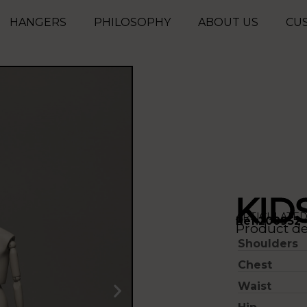
HANGERS
PHILOSOPHY
ABOUT US
CU
KID
ARTICULATE
Ref:200952
Product det
Shoulders
Chest
Waist