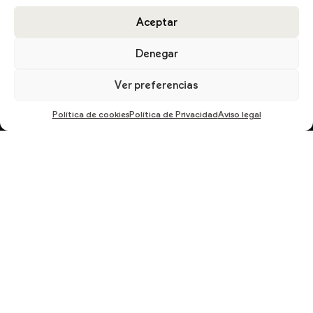
Aceptar
DESCARGA EL CATÁLOGO
Denegar
Ver preferencias
Política de cookies
Política de Privacidad
Aviso legal
En cumplimiento del Reglamento UE 2016/679, de 27 de abril de 2016 solicitamos su
autorización para ofrecerle productos y servicios relacionados con los solicitados.
Más información sobre nuestra política de privacidad.
ENVIAR