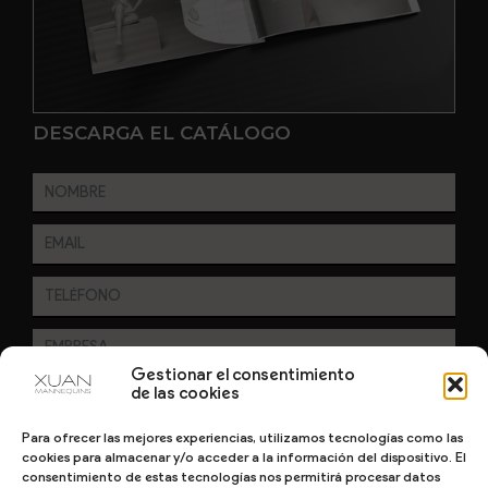
DESCARGA EL CATÁLOGO
Gestionar el consentimiento
de las cookies
En cumplimiento del Reglamento UE 2016/679, de 27 de abril de 2016 solicitamos su
autorización para ofrecerle productos y servicios relacionados con los solicitados.
Más información sobre nuestra política de privacidad.
Para ofrecer las mejores experiencias, utilizamos tecnologías como las
cookies para almacenar y/o acceder a la información del dispositivo. El
consentimiento de estas tecnologías nos permitirá procesar datos
ENVIAR