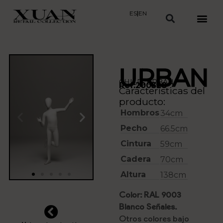
ES
|
EN
URBAN
CHILD
,
URBAN
Ref:200328
Características del
producto:
Hombros
34cm
Pecho
66.5cm
Cintura
59cm
Cadera
70cm
Altura
138cm
Color: RAL 9003
Blanco Señales.
Otros colores bajo