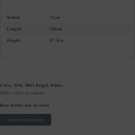
Width
71cm
Length
103cm
Height
87.5cm
Color: RAL 9003 Brigth White.
Other colors on request
Base finish: has no basis
custom collection