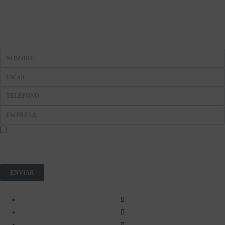
En cumplimiento del Reglamento UE 2016/679, de 27 de abril de 2016 solicitamos su
autorización para ofrecerle productos y servicios relacionados con los solicitados. Más
información sobre nuestra política de privacidad.
ENVIAR