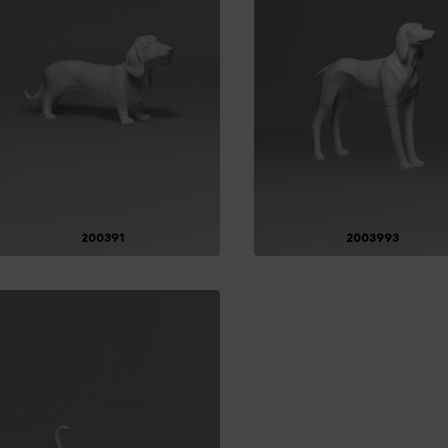
200391
2003993