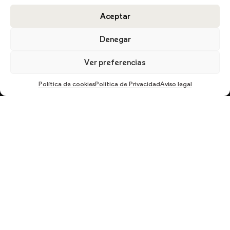
Aceptar
DESCARGA EL CATÁLOGO
Denegar
Ver preferencias
Política de cookies
Política de Privacidad
Aviso legal
En cumplimiento del Reglamento UE 2016/679, de 27 de abril de 2016 solicitamos su
autorización para ofrecerle productos y servicios relacionados con los solicitados.
Más información sobre nuestra política de privacidad.
ENVIAR