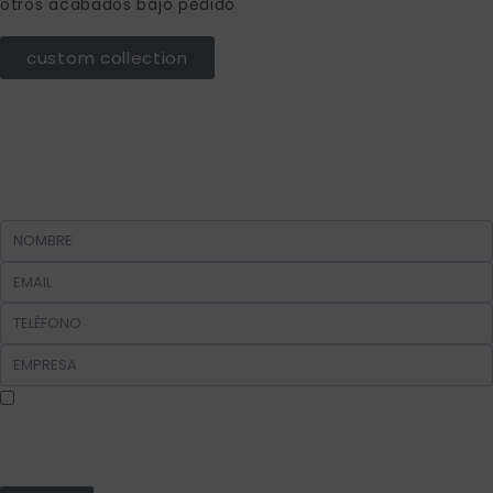
otros acabados bajo pedido
custom collection
En cumplimiento del Reglamento UE 2016/679, de 27 de abril de 2016
solicitamos su autorización para ofrecerle productos y servicios
relacionados con los solicitados. Más información sobre nuestra política de
privacidad.