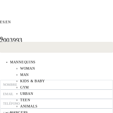
ES
|
EN
2003993
MANNEQUINS
WOMAN
MAN
KIDS & BABY
GYM
URBAN
TEEN
ANIMALS
HANGERS