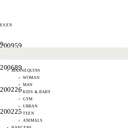
ES
|
EN
200959
200689
MANNEQUINS
WOMAN
MAN
200226
KIDS & BABY
GYM
URBAN
200225
TEEN
ANIMALS
HANGERS