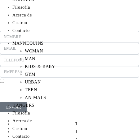
Filosofía
Acerca de
Custom
Contacto
MANNEQUINS
WOMAN
MAN
KIDS & BABY
GYM
URBAN
En cumplimiento del Reglamento UE 2016/679, de 27 de abril de 2016 solicitamos su
TEEN
autorización para ofrecerle productos y servicios relacionados con los solicitados. Más
información sobre nuestra política de privacidad.
ANIMALS
HANGERS
ENVIAR
Filosofía
Acerca de
Custom
Contacto