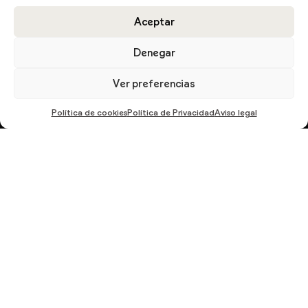
Aceptar
DESCARGA EL CATÁLOGO
Denegar
Ver preferencias
Política de cookies
Política de Privacidad
Aviso legal
En cumplimiento del Reglamento UE 2016/679, de 27 de abril de 2016 solicitamos su
autorización para ofrecerle productos y servicios relacionados con los solicitados.
Más información sobre nuestra política de privacidad.
ENVIAR