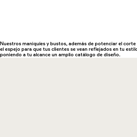
Nuestros maniquíes y bustos, además de potenciar el corte 
el espejo para que tus clientes se vean reflejados en tu est
poniendo a tu alcance un amplio catálogo de diseño.
Si no tenemos lo que buscas, daremos forma a tus ideas
a 
diseño personalizado.