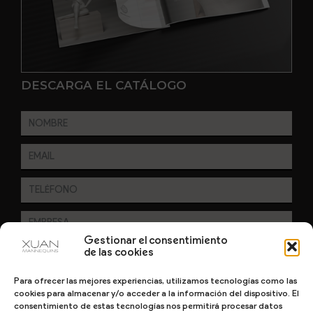
DESCARGA EL CATÁLOGO
Gestionar el consentimiento
de las cookies
En cumplimiento del Reglamento UE 2016/679, de 27 de abril de 2016 solicitamos su
autorización para ofrecerle productos y servicios relacionados con los solicitados.
Más información sobre nuestra política de privacidad.
Para ofrecer las mejores experiencias, utilizamos tecnologías como las
cookies para almacenar y/o acceder a la información del dispositivo. El
consentimiento de estas tecnologías nos permitirá procesar datos
ENVIAR