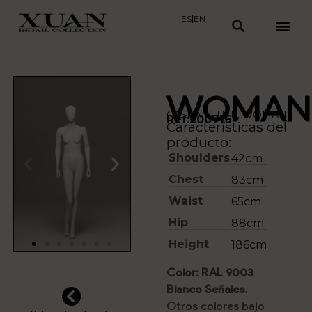
ES
|
EN
WOMAN
CASUAL FULL
,
WOMAN
Ref:200716
Características del
producto:
Shoulders
42cm
Chest
83cm
Waist
65cm
Hip
88cm
Height
186cm
Color: RAL 9003
Blanco Señales.
Otros colores bajo