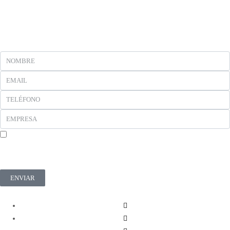
En cumplimiento del Reglamento UE 2016/679, de 27 de abril de 2016 solicitamos su
autorización para ofrecerle productos y servicios relacionados con los solicitados. Más
información sobre nuestra política de privacidad.
ENVIAR