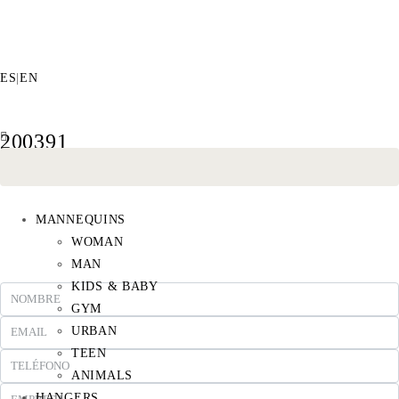
ES
|
EN
200391
MANNEQUINS
WOMAN
MAN
KIDS & BABY
GYM
URBAN
TEEN
ANIMALS
HANGERS