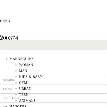
ES
|
EN
200374
MANNEQUINS
WOMAN
MAN
KIDS & BABY
GYM
URBAN
TEEN
ANIMALS
HANGERS