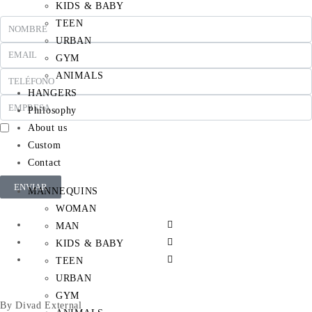
KIDS & BABY
TEEN
URBAN
GYM
ANIMALS
HANGERS
Philosophy
About us
En cumplimiento del Reglamento UE 2016/679, de 27 de abril de 2016 solicitamos su
Custom
autorización para ofrecerle productos y servicios relacionados con los solicitados. Más
información sobre nuestra política de privacidad.
Contact
ENVIAR
MANNEQUINS
WOMAN
MAN
KIDS & BABY
TEEN
URBAN
GYM
By Divad External