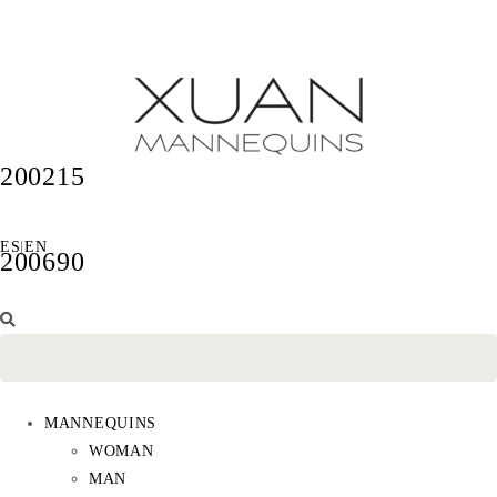
200215
ES
|
EN
200690
200707
MANNEQUINS
WOMAN
MAN