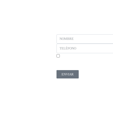
En cumplimiento del Reglamento UE 2016/679, d
productos y servicios relacionados con los soli
ENVIAR