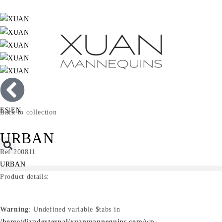
ES
|
EN
Back to collection
URBAN
Ref:200811
URBAN
Product details:
Warning
: Undefined variable $tabs in
/home/divadexternal/xuanmannequins.com/wp-