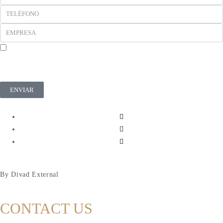
En cumplimiento del Reglamento UE 2016/679, de 27 de abril de 2016 solicitamos su
autorización para ofrecerle productos y servicios relacionados con los solicitados. Más
información sobre nuestra política de privacidad.
ENVIAR
By Divad External
CONTACT US