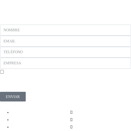
En cumplimiento del Reglamento UE 2016/679, de 27 de abril de 2016 solicitamos su
autorización para ofrecerle productos y servicios relacionados con los solicitados. Más
información sobre nuestra política de privacidad.
ENVIAR