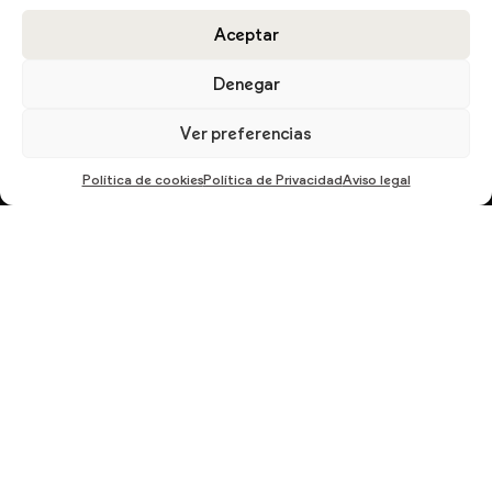
Aceptar
DESCARGA EL CATÁLOGO
Denegar
Ver preferencias
Política de cookies
Política de Privacidad
Aviso legal
En cumplimiento del Reglamento UE 2016/679, de 27 de abril de 2016 solicitamos su
autorización para ofrecerle productos y servicios relacionados con los solicitados.
Más información sobre nuestra política de privacidad.
ENVIAR