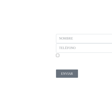
En cumplimiento del Reglamento UE 2016/679, d
productos y servicios relacionados con los soli
ENVIAR