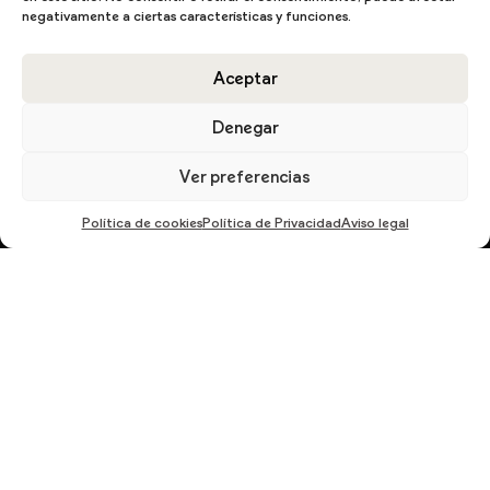
negativamente a ciertas características y funciones.
Aceptar
DESCARGA EL CATÁLOGO
Denegar
Ver preferencias
Política de cookies
Política de Privacidad
Aviso legal
En cumplimiento del Reglamento UE 2016/679, de 27 de abril de 2016 solicitamos su
autorización para ofrecerle productos y servicios relacionados con los solicitados.
Más información sobre nuestra política de privacidad.
ENVIAR