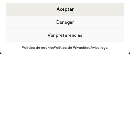
Aceptar
DESCARGA EL CATÁLOGO
Denegar
Ver preferencias
Política de cookies
Política de Privacidad
Aviso legal
En cumplimiento del Reglamento UE 2016/679, de 27 de abril de 2016 solicitamos su
autorización para ofrecerle productos y servicios relacionados con los solicitados.
Más información sobre nuestra política de privacidad.
ENVIAR