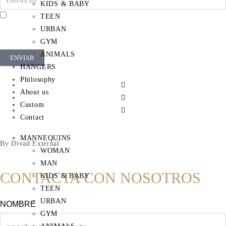
KIDS & BABY
TEEN
En cumplimiento del Reglamento UE 2016/679, de 27 de abril de 2016 solicitamos su
URBAN
autorización para ofrecerle productos y servicios relacionados con los solicitados. Más
información sobre nuestra política de privacidad.
GYM
ANIMALS
ENVIAR
HANGERS
Philosophy
About us
Custom
Contact
MANNEQUINS
By Divad External
WOMAN
MAN
CONTACTA CON NOSOTROS
KIDS & BABY
TEEN
URBAN
NOMBRE
GYM