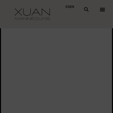
ES
|
EN