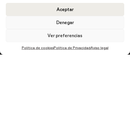
Aceptar
DESCARGA EL CATÁLOGO
Denegar
Ver preferencias
Política de cookies
Política de Privacidad
Aviso legal
En cumplimiento del Reglamento UE 2016/679, de 27 de abril de 2016 solicitamos su
autorización para ofrecerle productos y servicios relacionados con los solicitados.
Más información sobre nuestra política de privacidad.
ENVIAR