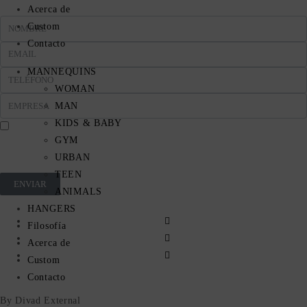
Acerca de
Custom
Contacto
MANNEQUINS
WOMAN
MAN
KIDS & BABY
GYM
En cumplimiento del Reglamento UE 2016/679, de 27 de abril de 2016 solicitamos su
autorización para ofrecerle productos y servicios relacionados con los solicitados. Más
URBAN
información sobre nuestra política de privacidad.
TEEN
ENVIAR
ANIMALS
HANGERS
Filosofía
Acerca de
Custom
Contacto
By Divad External