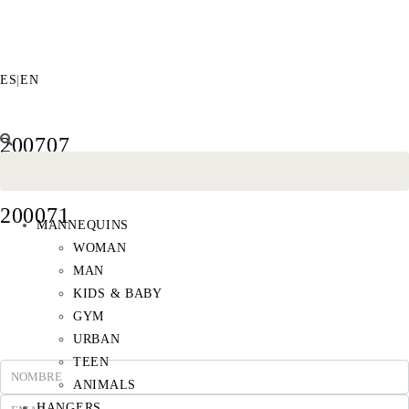
ES
|
EN
200707
200071
MANNEQUINS
WOMAN
MAN
KIDS & BABY
GYM
URBAN
TEEN
ANIMALS
HANGERS