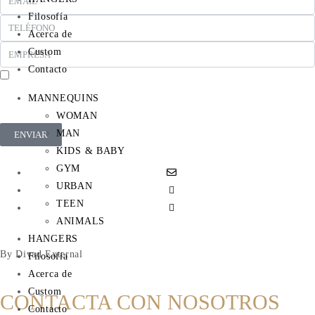
Filosofía
Acerca de
Custom
Contacto
En cumplimiento del Reglamento UE 2016/679, de 27 de abril de 2016 solicitamos su
MANNEQUINS
autorización para ofrecerle productos y servicios relacionados con los solicitados. Más
información sobre nuestra política de privacidad.
WOMAN
MAN
ENVIAR
KIDS & BABY
GYM
URBAN
TEEN
ANIMALS
HANGERS
By Divad External
Filosofía
Acerca de
Custom
CONTACTA CON NOSOTROS
Contacto